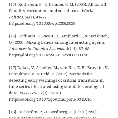
[15] Rothstein, B., & Uslaner, E. M. (2005). All for all:
Equality, corruption, and social trust.
World
Politics, 58
(1), 41–72.
https://doi.org/10.1353/wp.2006.0028
[16] Deffuant, G., Neau, D., Amblard, F., & Weisbuch,
G. (2000). Mixing beliefs among interacting agents.
Advances in Complex Systems, 3
(1-4), 87–98.
https://doi.org/10.1142/S0219525900000078
[17] Dakos, V., Scheffer, M., van Nes, E. H., Brovkin, V.,
Petoukhov, V., & Held, H. (2012). Methods for
detecting early warnings of critical transitions in
time series illustrated using simulated ecological
data.
PLOS ONE, 7
(7), e41010.
https://doi.org/10.1371/journal.pone.0041010
[18] Hedström, P., & Swedberg, R. (Eds.). (1998).