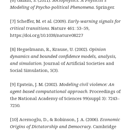
[6] Galam, S. (2011).
Sociophysics: A Physicist’s
Modeling of Psycho-political Phenomena
. Springer.
[7] Scheffer, M. et al. (2009).
Early-warning signals for
critical transitions
. Nature 461: 53–59,
https://doi.org/10.1038/nature08227
[8] Hegselmann, R., Krause, U. (2002).
Opinion
dynamics and bounded confidence models, analysis,
and simulation
. Journal of Artificial Societies and
Social Simulation, 5(3).
[9] Epstein, J. M. (2002).
Modeling civil violence: An
agent-based computational approach
. Proceedings of
the National Academy of Sciences 99(suppl 3): 7243–
7250.
[10] Acemoglu, D., & Robinson, J. A. (2006).
Economic
Origins of Dictatorship and Democracy
. Cambridge