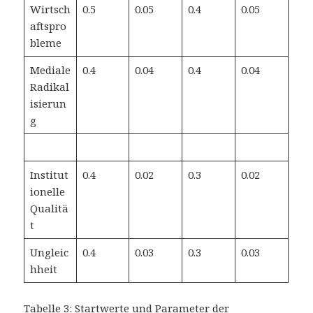
Wirtsch
0.5
0.05
0.4
0.05
aftspro
bleme
Mediale
0.4
0.04
0.4
0.04
Radikal
isierun
g
Institut
0.4
0.02
0.3
0.02
ionelle
Qualitä
t
Ungleic
0.4
0.03
0.3
0.03
hheit
Tabelle 3: Startwerte und Parameter der