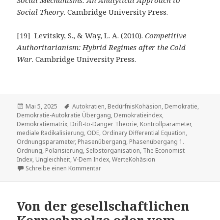
Social Mechanisms: An Analytical Approach to
Social Theory
. Cambridge University Press.
[19] Levitsky, S., & Way, L. A. (2010).
Competitive
Authoritarianism: Hybrid Regimes after the Cold
War
. Cambridge University Press.
Veröffentlicht
Tags
Mai 5, 2025
Autokratien
,
BedürfnisKohäsion
,
Demokratie
,
am
Demokratie-Autokratie Übergang
,
Demokratieindex
,
Demokratiematrix
,
Drift-to-Danger Theorie
,
Kontrollparameter
,
mediale Radikalisierung
,
ODE
,
Ordinary Differential Equation
,
Ordnungsparameter
,
Phasenübergang
,
Phasenübergang 1.
Ordnung
,
Polarisierung
,
Selbstorganisation
,
The Economist
Index
,
Ungleichheit
,
V-Dem Index
,
WerteKohäsion
zu Von der gesellschaftlichen Kernschme
Schreibe einen Kommentar
Von der gesellschaftlichen
Kernschmelze oder vom