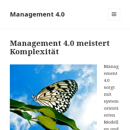
Management 4.0
MENÜ
UND
WIDGETS
Management 4.0 meistert
Komplexität
Manag
ement
4.0
sorgt
mit
system
orienti
erten
Modell
en und