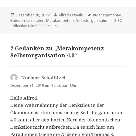
Veröffentlicht
Autor
Tags
Dezember 28, 2019
Alfred Oswald
#Management40
,
am
Bateson Lernstufen
,
Metakompetenz
,
Selbstorganisation 4.0
,
SO
Collective Mind
,
SO Genius
2 Gedanken zu „Metakompetenz
Selbstorganisation 4.0“
Norbert Schaffitzel
sagt:
Dezember 31, 2019 um 12:28 p.m. Uhr
Hallo Alfred,
Deine Wahrnehmung der Denksilos in der
Ökonomie ist durchaus richtig. Selbstorganisation
4.0 kann aber den harten Kern der ökonomischen
Denksilos nicht aufbrechen. Da es sich hier um
Paradigmen (siehe die Arbeiten von Thomas S.