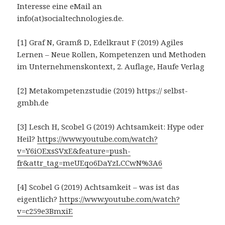
Interesse eine eMail an
info(at)socialtechnologies.de.
[1] Graf N, Gramß D, Edelkraut F (2019) Agiles
Lernen – Neue Rollen, Kompetenzen und Methoden
im Unternehmenskontext, 2. Auflage, Haufe Verlag
[2] Metakompetenzstudie (2019) https:// selbst-
gmbh.de
[3] Lesch H, Scobel G (2019) Achtsamkeit: Hype oder
Heil?
https://www.youtube.com/watch?
v=Y6iOExsSVxE&feature=push-
fr&attr_tag=meUEqo6DaYzLCCwN%3A6
[4] Scobel G (2019) Achtsamkeit – was ist das
eigentlich?
https://www.youtube.com/watch?
v=c259e3BmxiE