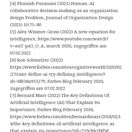
[4] Phanish Puranam (2021) Human–AI
collaborative decision‑making as an organization
design Problem, Journal of Organization Design
(2021) 10:75–80
[5] Alex Wissner-Gross (2022) A new equation for
intelligence, https://www.youtube.com/watch?
v=auT-pA5_O_A, march 2020, zugegriffen am
07.02.2022
[6] Ron Schmelzer (2022)
https://www.forbes.com/sites/cognitiveworld/2020/02
/27/cant-define-ai-try-defining-intelligence/?
sh=6f658a955279, Forbes Blog February 2020,
zugegriffen am 07.02.2022
[7] Bernard Marr (2022) The Key Definitions Of
Artificial Intelligence (AI) That Explain Its
Importance, Forbes Blog February 2018,
https://www.forbes.com/sites/bernardmarr/2018/02/1
4/the-key-definitions-of-artificial-intelligence-ai-
that-explain-its-importance/?sh=219cbb1f4f5d ,