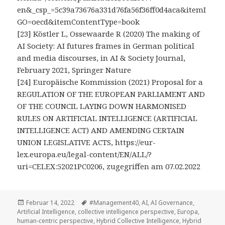
en&_csp_=5c39a73676a331d76fa56f36ff0d4aca&itemI
GO=oecd&itemContentType=book
[23] Köstler L, Ossewaarde R (2020) The making of
AI Society: AI futures frames in German political
and media discourses, in AI & Society Journal,
February 2021, Springer Nature
[24] Europäische Kommission (2021) Proposal for a
REGULATION OF THE EUROPEAN PARLIAMENT AND
OF THE COUNCIL LAYING DOWN HARMONISED
RULES ON ARTIFICIAL INTELLIGENCE (ARTIFICIAL
INTELLIGENCE ACT) AND AMENDING CERTAIN
UNION LEGISLATIVE ACTS, https://eur-
lex.europa.eu/legal-content/EN/ALL/?
uri=CELEX:52021PC0206, zugegriffen am 07.02.2022
Veröffentlicht
Tags
Februar 14, 2022
#Management40
,
AI
,
AI Governance
,
am
Artificial Intelligence
,
collective intelligence perspective
,
Europa
,
human-centric perspective
,
Hybrid Collective Intelligence
,
Hybrid