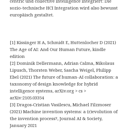
centric und collective intelligence integriert: Die
sozio-technische HCI Integration wird also bewusst
europäisch gestaltet.
[1] Kissinger H A, Schmidt E, Huttenlocher D (2021)
The Age of AI: And Our Human Future, kindle
edition
[2] Dominik Dellermann, Adrian Calma, Nikolaus
Lipusch, Thorsten Weber, Sascha Weigel, Philipp
Ebel (2021) The future of human-AI collaboration: a
taxonomy of design knowledge for hybrid
intelligence systems, arXiv.org > cs >
arXiv:2105.03354
[3] Dragos‑Cristian Vasilescu, Michael Filzmoser
(2021) Machine invention systems: a (r)evolution of
the invention process?, Journal AI & Society,
January 2021