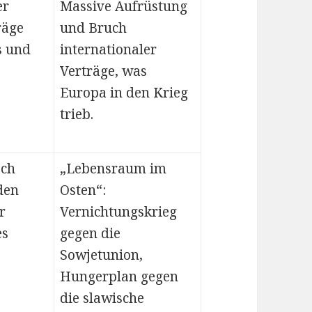
er
Massive Aufrüstung
räge
und Bruch
s und
internationaler
Verträge, was
Europa in den Krieg
trieb.
ach
„Lebensraum im
den
Osten“:
r
Vernichtungskrieg
es
gegen die
Sowjetunion,
Hungerplan gegen
die slawische