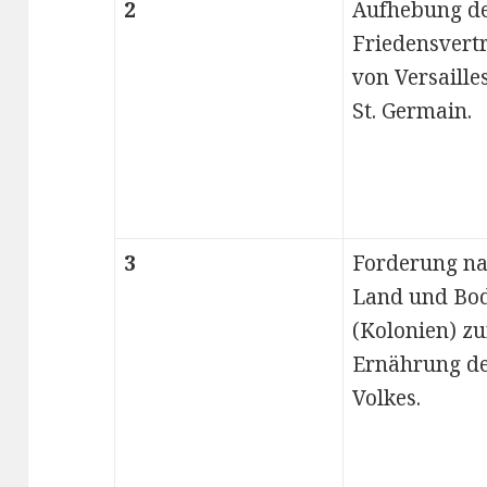
2
Aufhebung d
Friedensvert
von Versaille
St. Germain.
3
Forderung n
Land und Bo
(Kolonien) zu
Ernährung d
Volkes.