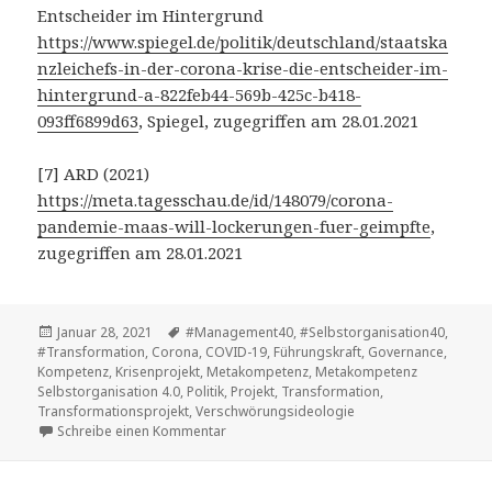
Entscheider im Hintergrund
https://www.spiegel.de/politik/deutschland/staatska
nzleichefs-in-der-corona-krise-die-entscheider-im-
hintergrund-a-822feb44-569b-425c-b418-
093ff6899d63
, Spiegel, zugegriffen am 28.01.2021
[7] ARD (2021)
https://meta.tagesschau.de/id/148079/corona-
pandemie-maas-will-lockerungen-fuer-geimpfte
,
zugegriffen am 28.01.2021
Veröffentlicht
Tags
Januar 28, 2021
#Management40
,
#Selbstorganisation40
,
am
#Transformation
,
Corona
,
COVID-19
,
Führungskraft
,
Governance
,
Kompetenz
,
Krisenprojekt
,
Metakompetenz
,
Metakompetenz
Selbstorganisation 4.0
,
Politik
,
Projekt
,
Transformation
,
Transformationsprojekt
,
Verschwörungsideologie
zu Vom Projekt Corona oder von der Gover
Schreibe einen Kommentar