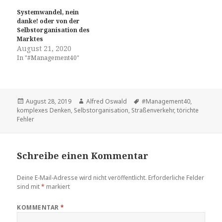
Systemwandel, nein
danke! oder von der
Selbstorganisation des
Marktes
August 21, 2020
In "#Management40"
Veröffentlicht
Autor
Tags
August 28, 2019
Alfred Oswald
#Management40
,
am
komplexes Denken
,
Selbstorganisation
,
Straßenverkehr
,
törichte
Fehler
Schreibe einen Kommentar
Deine E-Mail-Adresse wird nicht veröffentlicht.
Erforderliche Felder
sind mit
*
markiert
KOMMENTAR
*