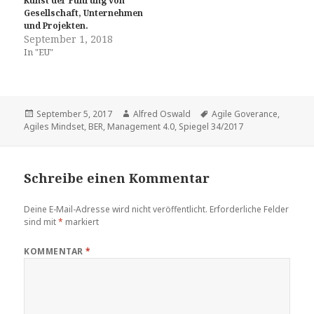
Kunst der Führung von
Gesellschaft, Unternehmen
und Projekten.
September 1, 2018
In "EU"
Veröffentlicht
Autor
Tags
September 5, 2017
Alfred Oswald
Agile Goverance
,
am
Agiles Mindset
,
BER
,
Management 4.0
,
Spiegel 34/2017
Schreibe einen Kommentar
Deine E-Mail-Adresse wird nicht veröffentlicht.
Erforderliche Felder
sind mit
*
markiert
KOMMENTAR
*