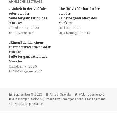
ÄHNLICHE BEITRÄGE
„Einheit in der Vielfalt“
The (in)visible hand oder
oder von der
von der
Selbstorganisation des
Selbstorganisation des
Marktes
Marktes
Oktober 27, 2020
Juli 31, 2020
In "Governance"
In "#Management40"
„Einen Feind in einen
Freund verwandeln“ oder
von der
Selbstorganisation des
Marktes
Oktober 7, 2020
In "#Management40"
Veröffentlicht
Autor
Tags
September 8, 2020
Alfred Oswald
#Management40
,
am
#Selbstorganisation40
,
Emergenz
,
Emergenzgrad
,
Management
4.0
,
Selbstorganisation