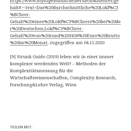
https://www.mystipendium.de/berufe/lokfuehrer/ge
halt#:~:text=Das%20durchschnittliche%20Lokf%C3
%BChrer-
Gehalt%20eines%20Lokf%C3%BChrers%20bei%20de
r%20Deutschen,Lokf%C3%BChrer-
Gehalt%20von%20rund%203458%20Euro%20brutto
%20im%20Monat
, zugegriffen am 04.11.2020
[9] Strunk Guido (2019) leben wir in einer immer
komplexer werdenden Welt? – Methoden der
Komplexitätsmessung für die
Wirtschaftswissenschaften, Complexity-Research,
Forschung&Lehre Verlag, Wien
TEILEN MIT: