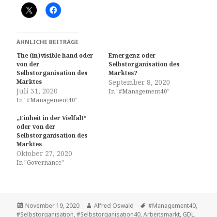
ÄHNLICHE BEITRÄGE
The (in)visible hand oder
Emergenz oder
von der
Selbstorganisation des
Selbstorganisation des
Marktes?
Marktes
September 8, 2020
Juli 31, 2020
In "#Management40"
In "#Management40"
„Einheit in der Vielfalt“
oder von der
Selbstorganisation des
Marktes
Oktober 27, 2020
In "Governance"
Veröffentlicht
Autor
Tags
November 19, 2020
Alfred Oswald
#Management40
,
am
#Selbstorganisation
,
#Selbstorganisation40
,
Arbeitsmarkt
,
GDL
,