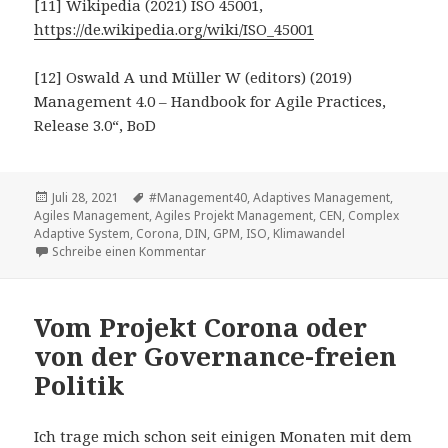
[11] Wikipedia (2021) ISO 45001,
https://de.wikipedia.org/wiki/ISO_45001
[12] Oswald A und Müller W (editors) (2019)
Management 4.0 – Handbook for Agile Practices,
Release 3.0“, BoD
Veröffentlicht
Tags
Juli 28, 2021
#Management40
,
Adaptives Management
,
am
Agiles Management
,
Agiles Projekt Management
,
CEN
,
Complex
Adaptive System
,
Corona
,
DIN
,
GPM
,
ISO
,
Klimawandel
zu Agil oder adaptiv? Oder Management 
Schreibe einen Kommentar
Vom Projekt Corona oder
von der Governance-freien
Politik
Ich trage mich schon seit einigen Monaten mit dem