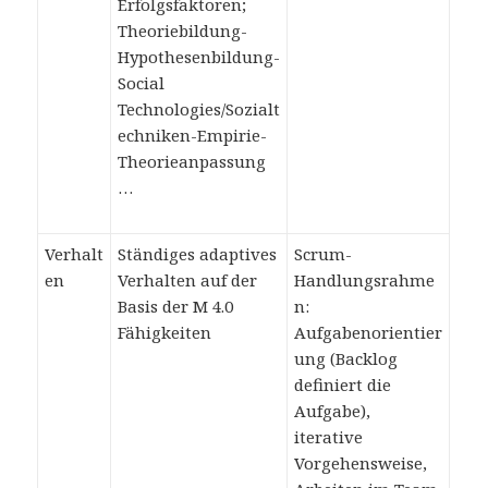
Erfolgsfaktoren;
Theoriebildung-
Hypothesenbildung-
Social
Technologies/Sozialt
echniken-Empirie-
Theorieanpassung
…
Verhalt
Ständiges adaptives
Scrum-
en
Verhalten auf der
Handlungsrahme
Basis der M 4.0
n:
Fähigkeiten
Aufgabenorientier
ung (Backlog
definiert die
Aufgabe),
iterative
Vorgehensweise,