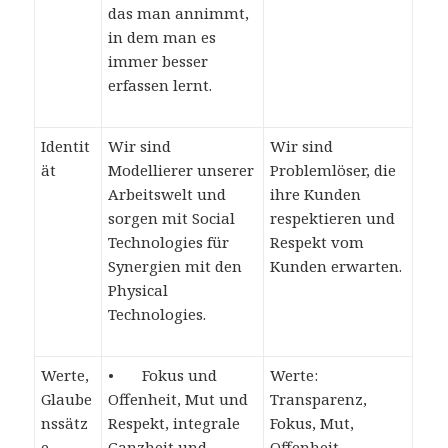
das man annimmt,
in dem man es
immer besser
erfassen lernt.
Identit
Wir sind
Wir sind
ät
Modellierer unserer
Problemlöser, die
Arbeitswelt und
ihre Kunden
sorgen mit Social
respektieren und
Technologies für
Respekt vom
Synergien mit den
Kunden erwarten.
Physical
Technologies.
Werte,
• Fokus und
Werte:
Glaube
Offenheit, Mut und
Transparenz,
nssätz
Respekt, integrale
Fokus, Mut,
e
Ganzheit und
Offenheit,