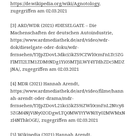
https://de.wikipedia.org/wiki/Agnotology
,
zugegriffen am 02.03.2021
[3] ARD/WDR (2021) #DIESELGATE – Die
Machenschaften der deutschen Autoindustrie,
https://www.ardmediathek.de/ard/video/wdr-
dok/dieselgate-oder-doku/wdr-
fernsehen/Y3JpZDovL3dkci5kZS9CZWl0cmFnLTc5ZG
FlMTI2LTM1ZDMtNDg1Yi05MTJiLWY4YTdhZDc5MDZ
jNA/, zugegriffen am 02.03.2021
[4] MDR (2021) Hannah Arendt,
https://www.ardmediathek.de/ard/video/filme/hann
ah-arendt-oder-drama/mdr-
fernsehen/Y3JpZDovL21kci5kZS9iZWl0cmFnL2Ntcy8
5ZGM4NjViNy02ODgwLTQ0MWYtYWNiYy02MWMxN
zI4NThkOGE/, zugegriffen am 02.03.2021
[5] Wikipedia (2021) Hannah Arendt,