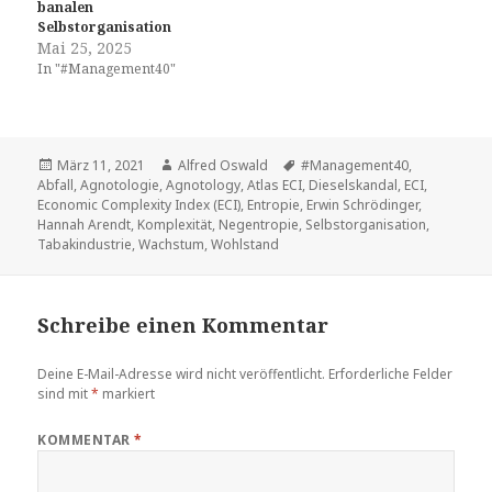
banalen
Selbstorganisation
Mai 25, 2025
In "#Management40"
Veröffentlicht
Autor
Tags
März 11, 2021
Alfred Oswald
#Management40
,
am
Abfall
,
Agnotologie
,
Agnotology
,
Atlas ECI
,
Dieselskandal
,
ECI
,
Economic Complexity Index (ECI)
,
Entropie
,
Erwin Schrödinger
,
Hannah Arendt
,
Komplexität
,
Negentropie
,
Selbstorganisation
,
Tabakindustrie
,
Wachstum
,
Wohlstand
Schreibe einen Kommentar
Deine E-Mail-Adresse wird nicht veröffentlicht.
Erforderliche Felder
sind mit
*
markiert
KOMMENTAR
*