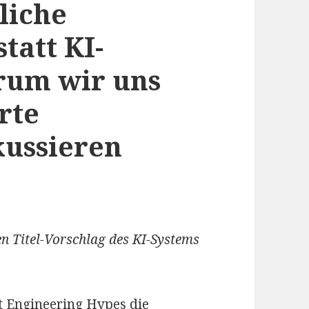
liche
tatt KI-
rum wir uns
rte
ussieren
nen Titel-Vorschlag des KI-Systems
pt Engineering Hypes die