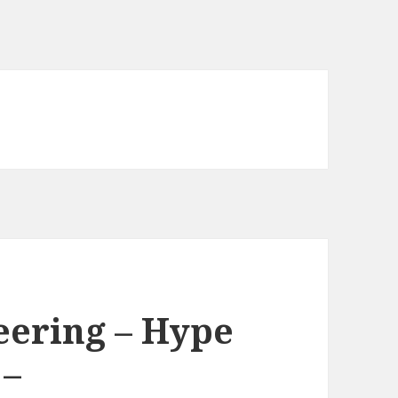
eering – Hype
 –