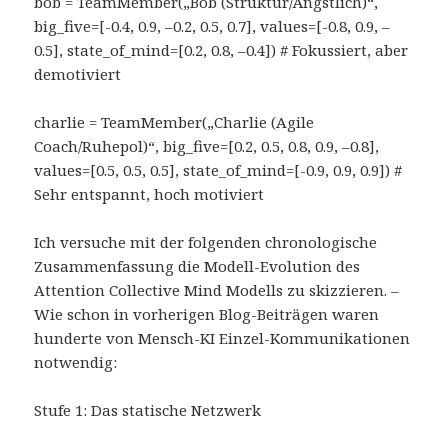
bob = TeamMember(
„Bob (Struktur/Ängstlich)“
,
big_five=[-
0.4
,
0.9
, –
0.2
,
0.5
,
0.7
], values=[-
0.8
,
0.9
, –
0.5
], state_of_mind=[
0.2
,
0.8
, –
0.4
])
# Fokussiert, aber
demotiviert
charlie = TeamMember(
„Charlie (Agile
Coach/Ruhepol)“
, big_five=[
0.2
,
0.5
,
0.8
,
0.9
, –
0.8
],
values=[
0.5
,
0.5
,
0.5
], state_of_mind=[-
0.9
,
0.9
,
0.9
])
#
Sehr entspannt, hoch motiviert
Ich versuche mit der folgenden chronologische
Zusammenfassung die Modell-Evolution des
Attention Collective Mind Modells zu skizzieren. –
Wie schon in vorherigen Blog-Beiträgen waren
hunderte von Mensch-KI Einzel-Kommunikationen
notwendig:
Stufe 1: Das statische Netzwerk