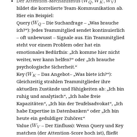
Der Attention-Mechanismus (
)
bildet die korrelierte Team-Kommunikation ab.
Hier ein Beispiel:
Query (
– Die Suchanfrage
– „Was brauche
ich?“): Jedes Teammitglied sendet kontinuierlich
– oft unbewusst – Signale aus. Ein Teammitglied
steht vor einem Problem oder hat ein
emotionales Bedürfnis:
„Ich komme hier nicht
weiter, wer kann helfen?“
oder
„Ich brauche
psychologische Sicherheit.“
Key (
– Das Angebot
– „Was biete ich?“
):
Gleichzeitig strahlen Teammitglieder ihre
aktuellen Zustände und Fähigkeiten ab:
„Ich bin
ruhig und analytisch“, „Ich habe freie
Kapazitäten“, „Ich bin der Teufelsadvokat“,
„Ich
habe Expertise in Datenbanken“
oder
„Ich bin
heute ein geduldiger Zuhörer.“
Value (
– Der Einfluss):
Wenn Query und Key
matchen (der Attention-Score hoch ist), fließt