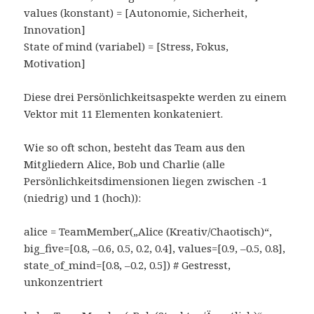
values (konstant) = [Autonomie, Sicherheit,
Innovation]
State of mind (variabel) = [Stress, Fokus,
Motivation]
Diese drei Persönlichkeitsaspekte werden zu einem
Vektor mit 11 Elementen konkateniert.
Wie so oft schon, besteht das Team aus den
Mitgliedern Alice, Bob und Charlie (alle
Persönlichkeitsdimensionen liegen zwischen -1
(niedrig) und 1 (hoch)):
alice = TeamMember(
„Alice (Kreativ/Chaotisch)“
,
big_five=[
0.8
, –
0.6
,
0.5
,
0.2
,
0.4
], values=[
0.9
, –
0.5
,
0.8
],
state_of_mind=[
0.8
, –
0.2
,
0.5
])
# Gestresst,
unkonzentriert