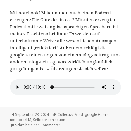
Mit notebookLM kann man auch einen Podcast
erzeugen: Die Güte des in ca. 2 Minuten erzeugten
Podcast mit zwei englischsprachigen Sprechern ist
meines Erachtens brilliant: Es werden auf
unterhaltsame Weise alle wesentlichen Aussagen
intelligent ‚reflektiert‘. Außerdem schlägt die
google KI einen Bogen von einem Blog-Beitrag zum
anderen Blog-Beitrag, was wirklich unglaublich
gut gelungen ist. – Überzeugen Sie sich selbst:
Veröffentlicht
Tags
September 23, 2024
Collective Mind
,
google Gemini
,
am
notebookLM
,
Selbstorganisation
zu PodCast mittels notebookLM: Collective 
Schreibe einen Kommentar