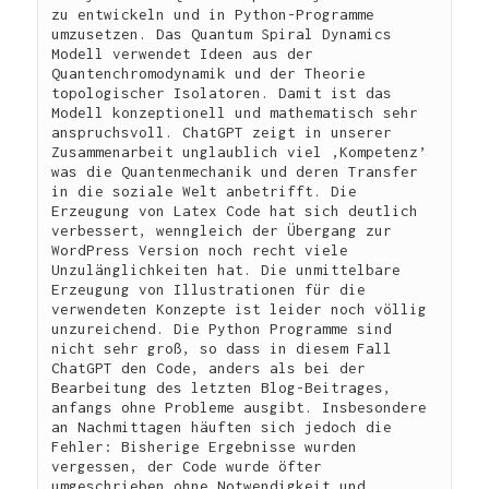
zu entwickeln und in Python-Programme 
umzusetzen. Das Quantum Spiral Dynamics 
Modell verwendet Ideen aus der  
Quantenchromodynamik und der Theorie 
topologischer Isolatoren. Damit ist das 
Modell konzeptionell und mathematisch sehr 
anspruchsvoll. ChatGPT zeigt in unserer 
Zusammenarbeit unglaublich viel ‚Kompetenz’ 
was die Quantenmechanik und deren Transfer 
in die soziale Welt anbetrifft. Die 
Erzeugung von Latex Code hat sich deutlich 
verbessert, wenngleich der Übergang zur 
WordPress Version noch recht viele 
Unzulänglichkeiten hat. Die unmittelbare 
Erzeugung von Illustrationen für die 
verwendeten Konzepte ist leider noch völlig 
unzureichend. Die Python Programme sind 
nicht sehr groß, so dass in diesem Fall 
ChatGPT den Code, anders als bei der 
Bearbeitung des letzten Blog-Beitrages, 
anfangs ohne Probleme ausgibt. Insbesondere 
an Nachmittagen häuften sich jedoch die 
Fehler: Bisherige Ergebnisse wurden 
vergessen, der Code wurde öfter 
umgeschrieben ohne Notwendigkeit und 