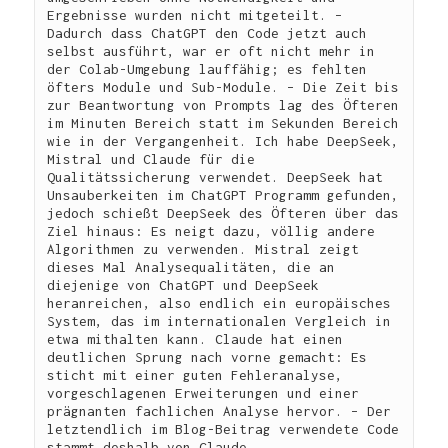
Ergebnisse wurden nicht mitgeteilt. – 
Dadurch dass ChatGPT den Code jetzt auch 
selbst ausführt, war er oft nicht mehr in 
der Colab-Umgebung lauffähig; es fehlten 
öfters Module und Sub-Module. – Die Zeit bis 
zur Beantwortung von Prompts lag des Öfteren 
im Minuten Bereich statt im Sekunden Bereich 
wie in der Vergangenheit. Ich habe DeepSeek,  
Mistral und Claude für die 
Qualitätssicherung verwendet. DeepSeek hat 
Unsauberkeiten im ChatGPT Programm gefunden, 
jedoch schießt DeepSeek des Öfteren über das 
Ziel hinaus: Es neigt dazu, völlig andere 
Algorithmen zu verwenden. Mistral zeigt 
dieses Mal Analysequalitäten, die an 
diejenige von ChatGPT und DeepSeek 
heranreichen, also endlich ein europäisches 
System, das im internationalen Vergleich in 
etwa mithalten kann. Claude hat einen 
deutlichen Sprung nach vorne gemacht: Es 
sticht mit einer guten Fehleranalyse, 
vorgeschlagenen Erweiterungen und einer 
prägnanten fachlichen Analyse hervor. – Der 
letztendlich im Blog-Beitrag verwendete Code 
stammt deshalb von Claude.