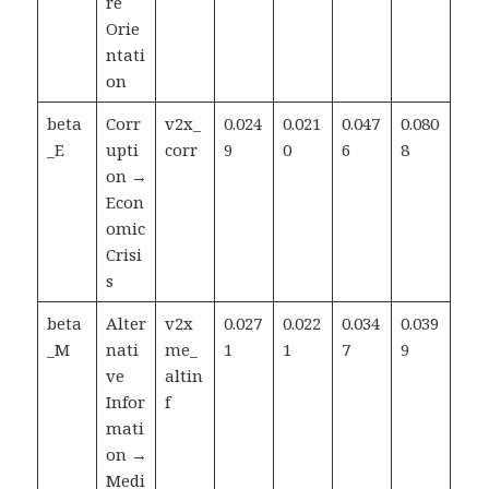
re
Orie
ntati
on
beta
Corr
v2x_
0.024
0.021
0.047
0.080
_E
upti
corr
9
0
6
8
on →
Econ
omic
Crisi
s
beta
Alter
v2x
0.027
0.022
0.034
0.039
_M
nati
me_
1
1
7
9
ve
altin
Infor
f
mati
on →
Medi