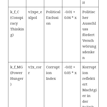
it
k_f_C
v2xpe_e
Political
-0.01 +
Politisc
(Conspi
xlpol
Exclusi
0.04 * x
her
racy
on
Ausschl
Thinkin
uss
g)
fördert
Versch
wörung
sdenke
n
k_f_MG
v2x_cor
Corrupt
-0.02 +
Korrupt
(Power
r
ion
0.05 * x
ion
Hunger
Index
reflekti
)
ert
Machtgi
er in
der