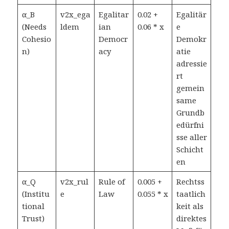
α_B
v2x_ega
Egalitar
0.02 +
Egalitär
(Needs
ldem
ian
0.06 * x
e
Cohesio
Democr
Demokr
n)
acy
atie
adressie
rt
gemein
same
Grundb
edürfni
sse aller
Schicht
en
α_Q
v2x_rul
Rule of
0.005 +
Rechtss
(Institu
e
Law
0.055 * x
taatlich
tional
keit als
Trust)
direktes