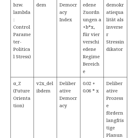
bzw.
dem
Democr
edene
demokr
lambda
acy
Zuordn
atiequa
:
Index
ungen a
lität als
Control
+b*x,
inverse
Parame
für vier
r
ter-
verschi
Stressin
Politica
edene
dikator
l Stress)
Regime
Bereich
e
α_Z
v2x_del
Deliber
0.02 +
Deliber
(Future
ibdem
ative
0.06 * x
ative
Orienta
Democr
Prozess
tion)
acy
e
fördern
langfris
tige
Planun