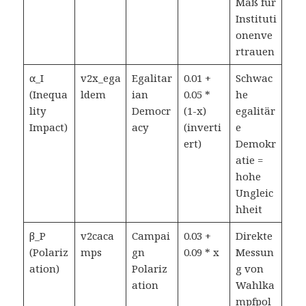
Maß für
Instituti
onenve
rtrauen
α_I
v2x_ega
Egalitar
0.01 +
Schwac
(Inequa
ldem
ian
0.05 *
he
lity
Democr
(1-x)
egalitär
Impact)
acy
(inverti
e
ert)
Demokr
atie =
hohe
Ungleic
hheit
β_P
v2caca
Campai
0.03 +
Direkte
(Polariz
mps
gn
0.09 * x
Messun
ation)
Polariz
g von
ation
Wahlka
mpfpol