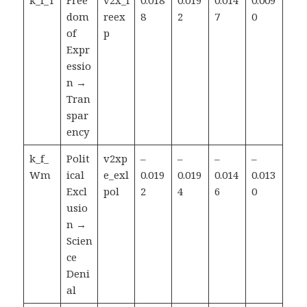
k_f_T
Free
v2x_f
0.018
0.019
0.014
0.009
dom
reex
8
2
7
0
of
p
Expr
essio
n →
Tran
spar
ency
k_f_
Polit
v2xp
–
–
–
–
Wm
ical
e_exl
0.019
0.019
0.014
0.013
Excl
pol
2
4
6
0
usio
n →
Scien
ce
Deni
al