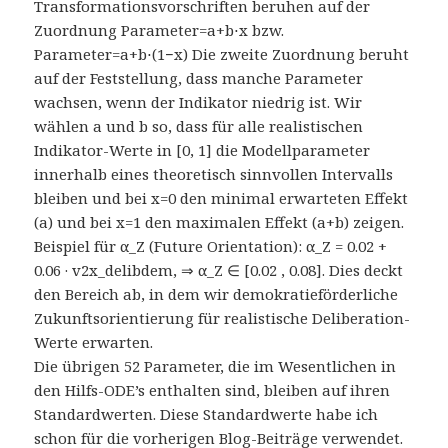
Transformationsvorschriften beruhen auf der
Zuordnung Parameter=a+b⋅x bzw.
Parameter=a+b⋅(1−x) Die zweite Zuordnung beruht
auf der Feststellung, dass manche Parameter
wachsen, wenn der Indikator niedrig ist. Wir
wählen a und b so, dass für alle realistischen
Indikator-Werte in [0, 1] die Modellparameter
innerhalb eines theoretisch sinnvollen Intervalls
bleiben und bei x=0 den minimal erwarteten Effekt
(a) und bei x=1 den maximalen Effekt (a+b) zeigen.
Beispiel für α_Z (Future Orientation): α_Z = 0.02 +
0.06 · v2x_delibdem, ⇒ α_Z ∈ [0.02 , 0.08]. Dies deckt
den Bereich ab, in dem wir demokratieförderliche
Zukunftsorientierung für realistische Deliberation-
Werte erwarten.
Die übrigen 52 Parameter, die im Wesentlichen in
den Hilfs-ODE’s enthalten sind, bleiben auf ihren
Standardwerten. Diese Standardwerte habe ich
schon für die vorherigen Blog-Beiträge verwendet.