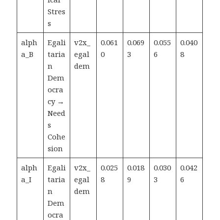
Stres
s
alph
Egali
v2x_
0.061
0.069
0.055
0.040
a_B
taria
egal
0
3
6
8
n
dem
Dem
ocra
cy →
Need
s
Cohe
sion
alph
Egali
v2x_
0.025
0.018
0.030
0.042
a_I
taria
egal
8
9
3
6
n
dem
Dem
ocra