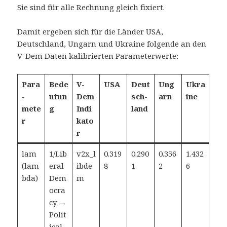
Sie sind für alle Rechnung gleich fixiert.
Damit ergeben sich für die Länder USA,
Deutschland, Ungarn und Ukraine folgende an den
V-Dem Daten kalibrierten Parameterwerte:
Para
Bede
V-
USA
Deut
Ung
Ukra
-
utun
Dem
sch-
arn
ine
mete
g
Indi
land
r
kato
r
lam
1/Lib
v2x_l
0.319
0.290
0.356
1.432
(lam
eral
ibde
8
1
2
6
bda)
Dem
m
ocra
cy →
Polit
ical