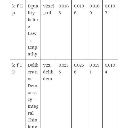
k_f_E
Equa
v2xcl
0.018
0.019
0.018
0.010
p
lity
_rol
6
8
0
7
befor
e
Law
→
Emp
athy
k_f_I
Delib
v2x_
0.023
0.025
0.015
0.010
D
erati
delib
5
8
1
4
ve
dem
Dem
ocra
cy →
Integ
ral
Thin
king