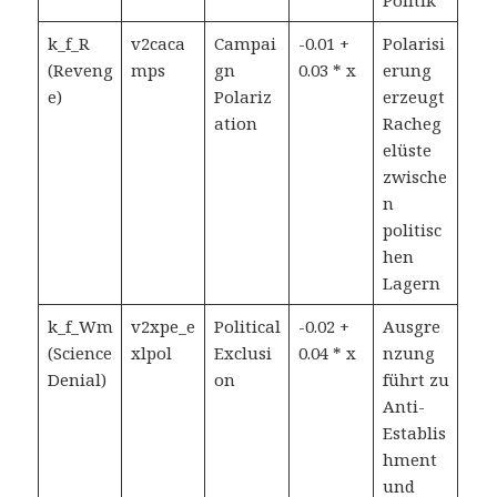
Politik
k_f_R
v2caca
Campai
-0.01 +
Polarisi
(Reveng
mps
gn
0.03 * x
erung
e)
Polariz
erzeugt
ation
Racheg
elüste
zwische
n
politisc
hen
Lagern
k_f_Wm
v2xpe_e
Political
-0.02 +
Ausgre
(Science
xlpol
Exclusi
0.04 * x
nzung
Denial)
on
führt zu
Anti-
Establis
hment
und