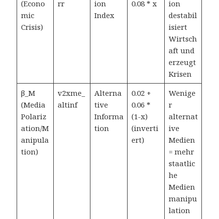
(Econo
rr
ion
0.08 * x
ion
mic
Index
destabil
Crisis)
isiert
Wirtsch
aft und
erzeugt
Krisen
β_M
v2xme_
Alterna
0.02 +
Wenige
(Media
altinf
tive
0.06 *
r
Polariz
Informa
(1-x)
alternat
ation/M
tion
(inverti
ive
anipula
ert)
Medien
tion)
= mehr
staatlic
he
Medien
manipu
lation