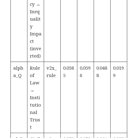
cy →
Ineq
ualit
y
Impa
ct
(inve
rted)
alph
Rule
v2x_
0.058
0.059
0.048
0.019
a_Q
of
rule
5
6
8
9
Law
→
Insti
tutio
nal
Trus
t