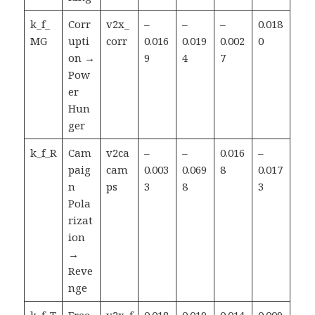
k_f_
Corr
v2x_
–
–
–
0.018
MG
upti
corr
0.016
0.019
0.002
0
on →
9
4
7
Pow
er
Hun
ger
k_f_R
Cam
v2ca
–
–
0.016
–
paig
cam
0.003
0.069
8
0.017
n
ps
3
8
3
Pola
rizat
ion
→
Reve
nge