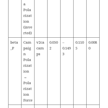
a
Pola
rizat
ion
(inve
rted)
beta
Cam
v2ca
0.050
–
0.110
0.008
_P
paig
cam
2
0.149
5
0
n
ps
3
Pola
rizat
ion
→
Pola
rizat
ion
Force