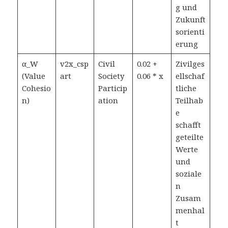
g und
Zukunft
sorienti
erung
α_W
v2x_csp
Civil
0.02 +
Zivilges
(Value
art
Society
0.06 * x
ellschaf
Cohesio
Particip
tliche
n)
ation
Teilhab
e
schafft
geteilte
Werte
und
soziale
n
Zusam
menhal
t