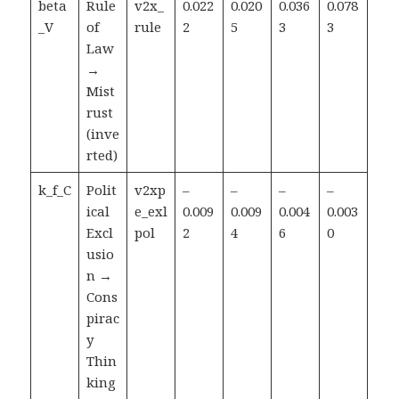
beta
Rule
v2x_
0.022
0.020
0.036
0.078
_V
of
rule
2
5
3
3
Law
→
Mist
rust
(inve
rted)
k_f_C
Polit
v2xp
–
–
–
–
ical
e_exl
0.009
0.009
0.004
0.003
Excl
pol
2
4
6
0
usio
n →
Cons
pirac
y
Thin
king