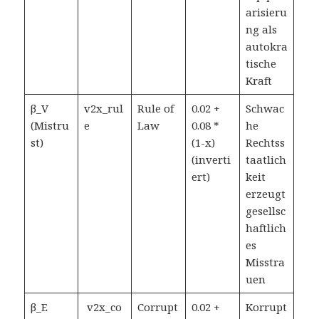
arisieru
ng als
autokra
tische
Kraft
β_V
v2x_rul
Rule of
0.02 +
Schwac
(Mistru
e
Law
0.08 *
he
st)
(1-x)
Rechtss
(inverti
taatlich
ert)
keit
erzeugt
gesellsc
haftlich
es
Misstra
uen
β_E
v2x_co
Corrupt
0.02 +
Korrupt