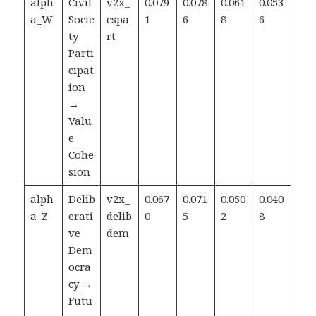
alph
Civil
v2x_
0.079
0.078
0.061
0.053
a_W
Socie
cspa
1
6
8
6
ty
rt
Parti
cipat
ion
→
Valu
e
Cohe
sion
alph
Delib
v2x_
0.067
0.071
0.050
0.040
a_Z
erati
delib
0
5
2
8
ve
dem
Dem
ocra
cy →
Futu