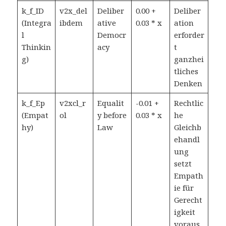
k_f_ID
v2x_del
Deliber
0.00 +
Deliber
(Integra
ibdem
ative
0.03 * x
ation
l
Democr
erforder
Thinkin
acy
t
g)
ganzhei
tliches
Denken
k_f_Ep
v2xcl_r
Equalit
-0.01 +
Rechtlic
(Empat
ol
y before
0.03 * x
he
hy)
Law
Gleichb
ehandl
ung
setzt
Empath
ie für
Gerecht
igkeit
voraus