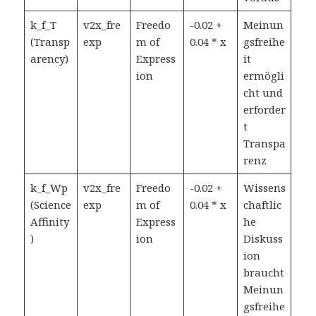
k_f_T
v2x_fre
Freedo
-0.02 +
Meinun
(Transp
exp
m of
0.04 * x
gsfreihe
arency)
Express
it
ion
ermögli
cht und
erforder
t
Transpa
renz
k_f_Wp
v2x_fre
Freedo
-0.02 +
Wissens
(Science
exp
m of
0.04 * x
chaftlic
Affinity
Express
he
)
ion
Diskuss
ion
braucht
Meinun
gsfreihe