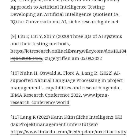
Approach to Artificial Intelligence Testing:
Developing an Artificial Intelligence Quotient (A-
IQ) for Conversational AI, siehe researchgate.net
[9] Liu F, Liu Y, Shi Y (2020) Three IQs of AI systems
and their testing methods,
https://ietresearch.onlinelibrary.wiley.com/doi/10.104
9/joe.2019.1135
, zugegriffen am 05.09.2022
[10] Nuhn H, Oswald A, Flore A, Lang R, (2022) AI-
supported Natural Language Processing in project
management – capabilities and research agenda,
IPMA Research Conference 2022,
www.ipma-
research-conference.world
[11] Lang R (2022) Kann Künstliche Intelligenz (KI)
das Projektmanagement unterstützen?
https://www.linkedin.com/feed/update/urn:li:activity