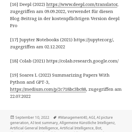
[16] Deepl (2022)
https://www.deepl.com/translator
,
zugegriffen am 09.09.2022, verwendet für diesen
Blog-Beitrag in der kostenpflichtigen Version deepl
Pro
[17] Jupyter Notebooks (2021) https://jupyter.org/,
zugegriffen am 02.12.2022
[18] Colab (2021) https://colab.research.google.com/
[19] Soares L (2022) Summarizing Papers With
Python and GPT-3,
https://medium.com/p/2c718bc3bc88
, zugegriffen am
22.07.2022
Veröffentlicht
Tags
September 10, 2022
#Management40
,
AGI
,
AI picture
am
generation
,
AI text summary
,
Allgemeine Künstliche Intelligenz
,
Artificial General Intelligence
,
Artificial Intelligence
,
Bot
,