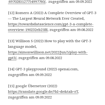
:6970285127754997760/
, zugegriffen am 09.09.2022
[12] Romero A (2022) A Complete Overview of GPT-3
— The Largest Neural Network Ever Created,
https://towardsdatascience.com/gpt-3-a-complete-
overview-190232eb25fd
, zugegriffen am 09.08.2022
[13] Willison S (2022) How to play with the GPT-3
language model,
https://simonwillison.net/2022/Jun/5/play-with-
gpt3/
, zugegriffen am 09.08.2022
[14] GPT-3 playground (2022) openai.com,
zugegriffen am 09.09.2022
[15] google Übersetzer (2022)
https://translate.google.de/?hl=de&tab=rT
,
zugegriffen am 09.09.2022