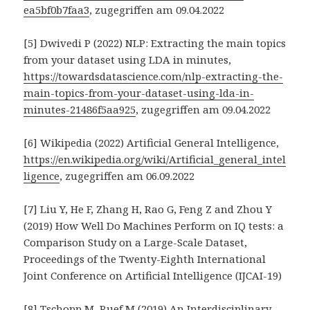
ea5bf0b7faa3
, zugegriffen am 09.04.2022
[5] Dwivedi P (2022) NLP: Extracting the main topics
from your dataset using LDA in minutes,
https://towardsdatascience.com/nlp-extracting-the-
main-topics-from-your-dataset-using-lda-in-
minutes-21486f5aa925
, zugegriffen am 09.04.2022
[6] Wikipedia (2022) Artificial General Intelligence,
https://en.wikipedia.org/wiki/Artificial_general_intel
ligence
, zugegriffen am 06.09.2022
[7] Liu Y, He F, Zhang H, Rao G, Feng Z and Zhou Y
(2019) How Well Do Machines Perform on IQ tests: a
Comparison Study on a Large-Scale Dataset,
Proceedings of the Twenty-Eighth International
Joint Conference on Artificial Intelligence (IJCAI-19)
[8] Tschopp M, Ruef M (2019) An Interdisciplinary