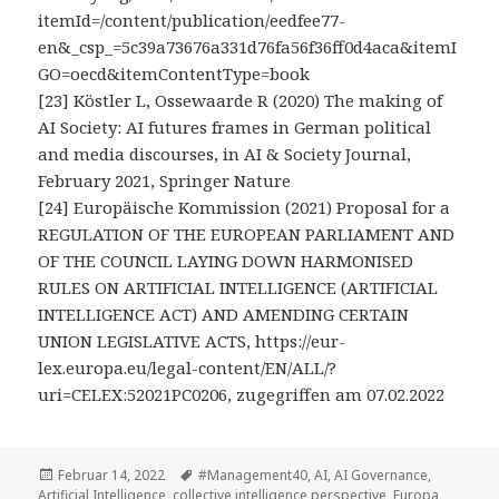
itemId=/content/publication/eedfee77-
en&_csp_=5c39a73676a331d76fa56f36ff0d4aca&itemI
GO=oecd&itemContentType=book
[23] Köstler L, Ossewaarde R (2020) The making of
AI Society: AI futures frames in German political
and media discourses, in AI & Society Journal,
February 2021, Springer Nature
[24] Europäische Kommission (2021) Proposal for a
REGULATION OF THE EUROPEAN PARLIAMENT AND
OF THE COUNCIL LAYING DOWN HARMONISED
RULES ON ARTIFICIAL INTELLIGENCE (ARTIFICIAL
INTELLIGENCE ACT) AND AMENDING CERTAIN
UNION LEGISLATIVE ACTS, https://eur-
lex.europa.eu/legal-content/EN/ALL/?
uri=CELEX:52021PC0206, zugegriffen am 07.02.2022
Veröffentlicht
Tags
Februar 14, 2022
#Management40
,
AI
,
AI Governance
,
am
Artificial Intelligence
,
collective intelligence perspective
,
Europa
,