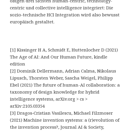
obigen drei Sichten human-centric, technology-
centric und collective intelligence integriert: Die
sozio-technische HCI Integration wird also bewusst
europäisch gestaltet.
[1] Kissinger H A, Schmidt E, Huttenlocher D (2021)
The Age of AI: And Our Human Future, kindle
edition
[2] Dominik Dellermann, Adrian Calma, Nikolaus
Lipusch, Thorsten Weber, Sascha Weigel, Philipp
Ebel (2021) The future of human-AI collaboration: a
taxonomy of design knowledge for hybrid
intelligence systems, arXiv.org > cs >
arXiv:2105.03354
[3] Dragos‑Cristian Vasilescu, Michael Filzmoser
(2021) Machine invention systems: a (r)evolution of
the invention process?, Journal AI & Society,