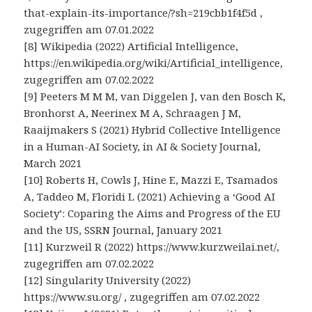
that-explain-its-importance/?sh=219cbb1f4f5d ,
zugegriffen am 07.01.2022
[8] Wikipedia (2022) Artificial Intelligence,
https://en.wikipedia.org/wiki/Artificial_intelligence,
zugegriffen am 07.02.2022
[9] Peeters M M M, van Diggelen J, van den Bosch K,
Bronhorst A, Neerinex M A, Schraagen J M,
Raaijmakers S (2021) Hybrid Collective Intelligence
in a Human-AI Society, in AI & Society Journal,
March 2021
[10] Roberts H, Cowls J, Hine E, Mazzi E, Tsamados
A, Taddeo M, Floridi L (2021) Achieving a ‘Good AI
Society’: Coparing the Aims and Progress of the EU
and the US, SSRN Journal, January 2021
[11] Kurzweil R (2022) https://www.kurzweilai.net/,
zugegriffen am 07.02.2022
[12] Singularity University (2022)
https://www.su.org/ , zugegriffen am 07.02.2022