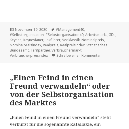
Veröffentlicht
Tags
November 19, 2020
#Management40
,
am
#Selbstorganisation
,
#Selbstorganisation40
,
Arbeitsmarkt
,
GDL
,
Keynes
,
Keynesianer
,
Lokführer
,
Neoklassik
,
Nominalpreis
,
Nominalpreisindex
,
Realpreis
,
Realpreisindex
,
Statistisches
Bundesamt
,
Tarifpartner
,
Verbrauchermarkt
,
zu „System von S
Verbraucherpreisindex
Schreibe einen Kommentar
„Einen Feind in einen
Freund verwandeln“ oder
von der Selbstorganisation
des Marktes
„Einen Feind in einen Freund verwandeln“ steht
verkürzt für die sogenannte Katallaxie, ein