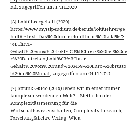
ml
, zugegriffen am 17.11.2020
[8] Lokführergehalt (2020)
https://www.mystipendium.de/berufe/lokfuehrer/ge
halt#:~:text=Das%20durchschnittliche%20Lokf%C3
%BChrer-
Gehalt%20eines%20Lokf%C3%BChrers%20bei%20de
r%20Deutschen,Lokf%C3%BChrer-
Gehalt%20von%20rund%203458%20Euro%20brutto
%20im%20Monat
, zugegriffen am 04.11.2020
[9] Strunk Guido (2019) leben wir in einer immer
komplexer werdenden Welt? – Methoden der
Komplexitätsmessung für die
Wirtschaftswissenschaften, Complexity-Research,
Forschung&Lehre Verlag, Wien